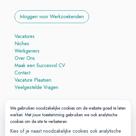
Inloggen voor Werkzoekenden
Vacatures
Niches
Werkgevers
Over Ons
Maak een Succesvol CV
Contact
Vacature Plaatsen
Veelgestelde Vragen
We gebruiken noodzakelijke cookies om de website goed te laten
Algemene Voorwaarden
werken. Met jouw toestemming gebruiken we ook analytische
Privacy & Cookie
cookies om de site te verbeteren.
Cookie-instellingen
Kies of je naast noodzakelijke cookies ook analytische
Tips voor een wervende vacaturetekst