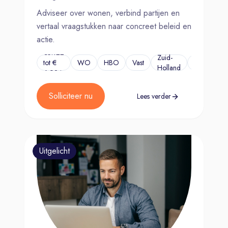
Adviseer over wonen, verbind partijen en
vertaal vraagstukken naar concreet beleid en
actie.
€5.122
Zuid-
tot €
WO
HBO
Vast
...
Holland
6.924
Solliciteer nu
Lees verder
Uitgelicht