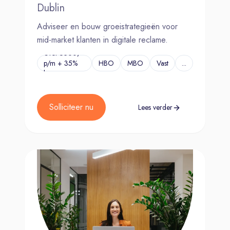
Dublin
Adviseer en bouw groeistrategieën voor
mid-market klanten in digitale reclame.
€Tot 6500,-
p/m + 35%
HBO
MBO
Vast
...
bonus
Solliciteer nu
Lees verder