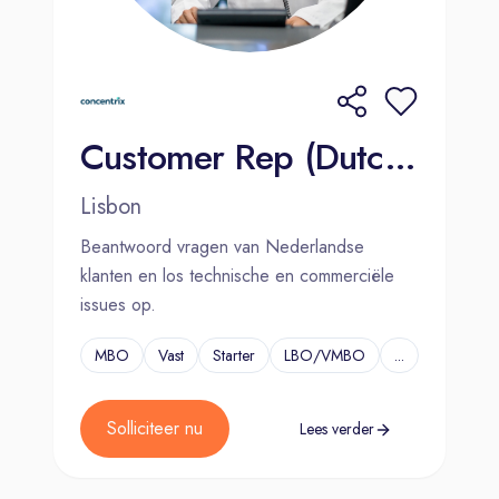
Customer Rep (Dutch-speaking) - Search Engine - 2000€ Bonus
Lisbon
Beantwoord vragen van Nederlandse
klanten en los technische en commerciële
issues op.
MBO
Vast
Starter
LBO/VMBO
...
Solliciteer nu
Lees verder