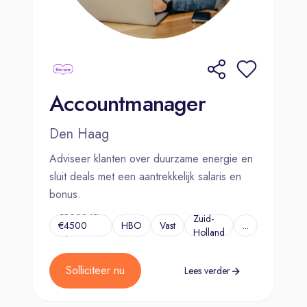
Accountmanager
Den Haag
Adviseer klanten over duurzame energie en
sluit deals met een aantrekkelijk salaris en
bonus.
€3000 tot
Zuid-
€4500
HBO
Vast
...
Holland
p/m
Solliciteer nu
Lees verder