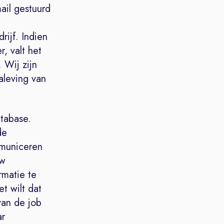
ail gestuurd
rijf. Indien
, valt het
 Wij zijn
aleving van
tabase.
de
mmuniceren
uw
rmatie te
t wilt dat
van de job
ar