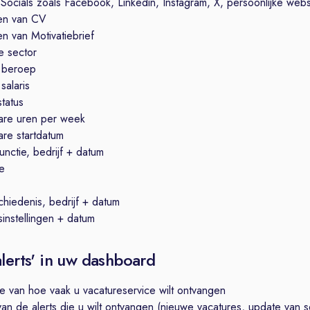
 Socials zoals Facebook, Linkedin, Instagram, X, persoonlijke webs
en van CV
n van Motivatiebrief
 sector
 beroep
salaris
status
are uren per week
re startdatum
unctie, bedrijf + datum
ie
hiedenis, bedrijf + datum
instellingen + datum
alerts' in uw dashboard
e van hoe vaak u vacatureservice wilt ontvangen
van de alerts die u wilt ontvangen (nieuwe vacatures, update van sol