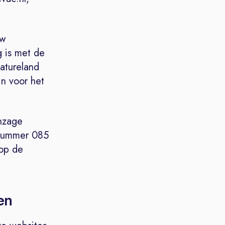
uw
 is met de
atureland
jn voor het
inzage
nnummer 085
 op de
en