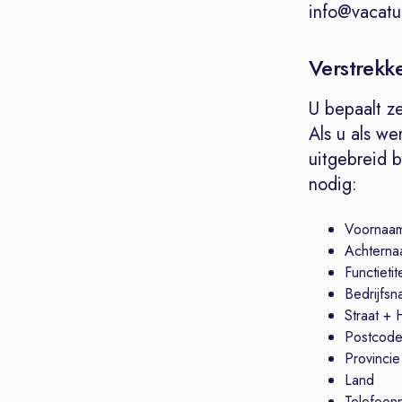
info@vacatur
Verstrekk
U bepaalt ze
Als u als we
uitgebreid 
nodig:
Voornaa
Achterna
Functietit
Bedrijfs
Straat +
Postcode
Provincie
Land
Telefoon