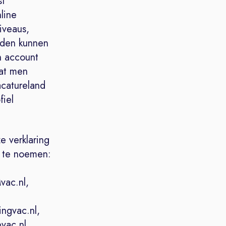
st
line
iveaus,
nden kunnen
n account
dat men
acatureland
fiel
e verklaring
d te noemen:
vac.nl,
ingvac.nl,
evac.nl,