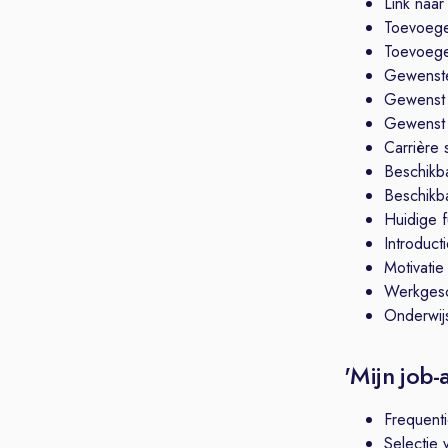
Link naar
Toevoeg
Toevoege
Gewenste
Gewenst
Gewenst 
Carrière 
Beschikb
Beschikba
Huidige f
Introduct
Motivatie
Werkgesc
Onderwijs
'Mijn job-
Frequenti
Selectie 