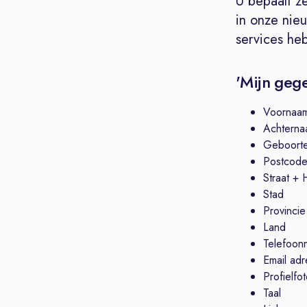
U bepaalt ze
in onze nie
services he
'Mijn geg
Voornaa
Achterna
Geboort
Postcod
Straat +
Stad
Provincie
Land
Telefoon
Email adr
Profielfo
Taal