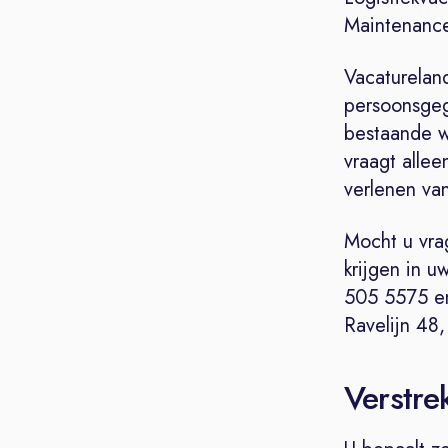
Maintenance
Vacaturelan
persoonsgeg
bestaande w
vraagt allee
verlenen va
Mocht u vra
krijgen in 
505 5575 en
Ravelijn 48
Verstre