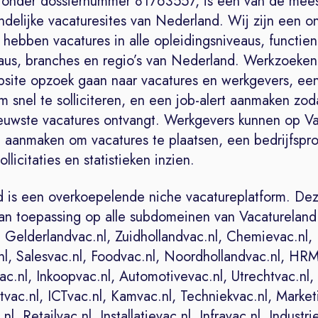
onder dossiernummer 81763557, is een van de mee
ndelijke vacaturesites van Nederland. Wij zijn een on
hebben vacatures in alle opleidingsniveaus, functien
eaus, branches en regio’s van Nederland. Werkzoeke
site opzoek gaan naar vacatures en werkgevers, ee
 snel te solliciteren, en een job-alert aanmaken zo
ieuwste vacatures ontvangt. Werkgevers kunnen op V
 aanmaken om vacatures te plaatsen, een bedrijfspro
llicitaties en statistieken inzien.
d is een overkoepelende niche vacatureplatform. Dez
van toepassing op alle subdomeinen van Vacaturelan
 Gelderlandvac.nl, Zuidhollandvac.nl, Chemievac.nl,
nl, Salesvac.nl, Foodvac.nl, Noordhollandvac.nl, HRM
c.nl, Inkoopvac.nl, Automotivevac.nl, Utrechtvac.nl,
ac.nl, ICTvac.nl, Kamvac.nl, Techniekvac.nl, Market
nl, Retailvac.nl, Installatievac.nl, Infravac.nl, Industri