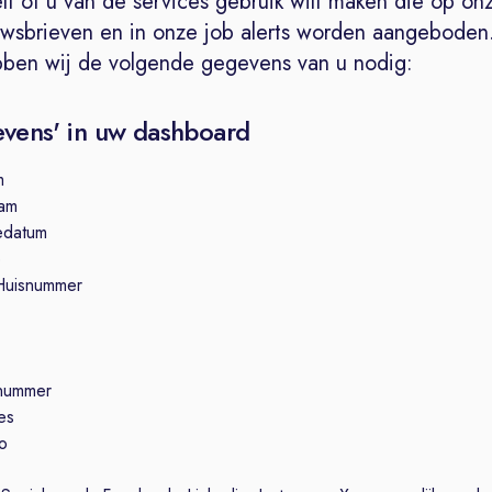
lf of u van de services gebruik wilt maken die op on
uwsbrieven en in onze job alerts worden aangeboden
bben wij de volgende gegevens van u nodig:
evens' in uw dashboard
m
am
edatum
e
 Huisnummer
nummer
es
to