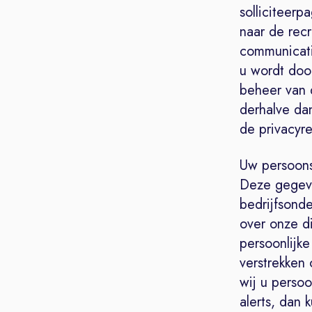
solliciteerp
naar de rec
communicatie
u wordt door
beheer van 
derhalve da
de privacyre
Uw persoons
Deze gegeve
bedrijfsond
over onze di
persoonlijk
verstrekken 
wij u persoo
alerts, dan 