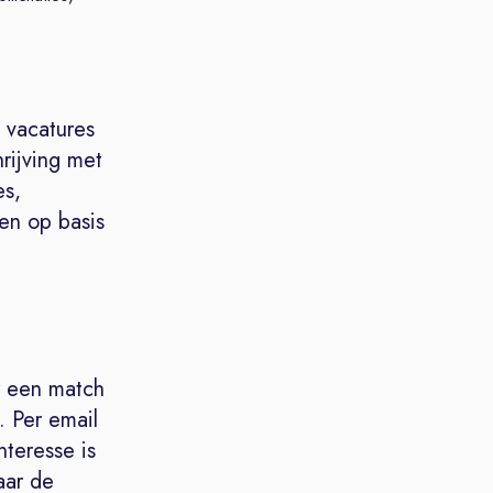
 vacatures
hrijving met
es,
gen op basis
r een match
 Per email
nteresse is
aar de