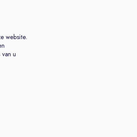
ze website.
en
 van u