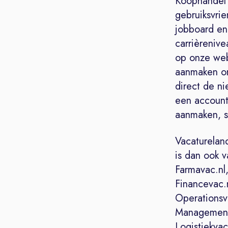
Koophandel 
gebruiksvrie
jobboard en 
carrièreniv
op onze web
aanmaken om
direct de n
een account
aanmaken, so
Vacaturelan
is dan ook 
Farmavac.nl,
Financevac.
Operationsva
Managementv
Logistiekvac.